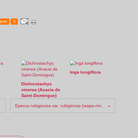
post
0
Inga longiflora
Dichrostachys
cinerea (Acacia de
Saint-Domingue)
Eperua rubiginosa var. rubiginosa (wapa-rivière)