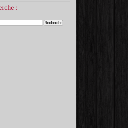
rche :