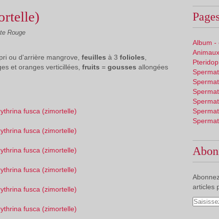
rtelle)
Pages
tte Rouge
Album -
Animaux
pri ou d'arrière mangrove,
feuilles
à 3
folioles
,
Pterido
es et oranges verticillées,
fruits
=
gousses
allongées
Spermat
Spermat
Spermat
Spermat
Spermat
Spermat
Abon
Abonnez
articles 