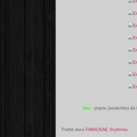
lieu :
pripris (asséchés) d
Publié dans
FABACEAE
,
Erythrina