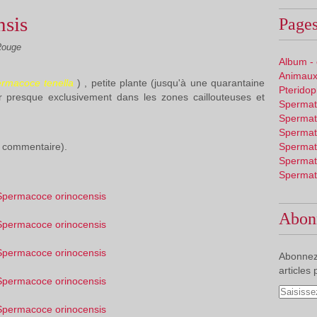
nsis
Pages
Rouge
Album -
Animaux
rmacoce tenella
) , petite plante (jusqu'à une quarantaine
Pterido
 presque exclusivement dans les zones caillouteuses et
Spermat
Spermat
Spermat
ir commentaire).
Spermat
Spermat
Spermat
Abon
Abonnez
articles 