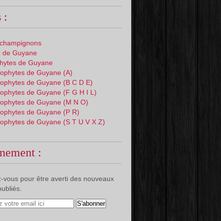
 :
 champignons
 de Guyane
phytes de Guyane
ophytes de Guyane (A)
ophytes de Guyane (B C D E)
ophytes de Guyane (F G H I L)
ophytes de Guyane (M N O)
ophytes de Guyane (P R)
ophytes de Guyane (S T U V X Z)
nement :
-vous pour être averti des nouveaux
publiés.