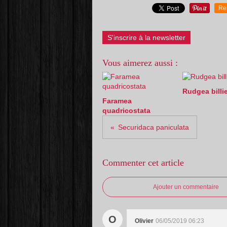
Re
S'inscrire à la newsletter
Vous aimerez aussi :
Rudgea billie
Faramea
quadricostata
Securidaca paniculata
Commenter cet article
Ajouter un commentaire
O
Olivier
06/05/2019 06:23