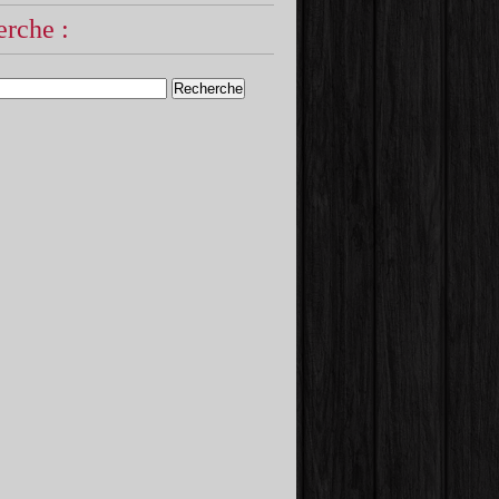
rche :