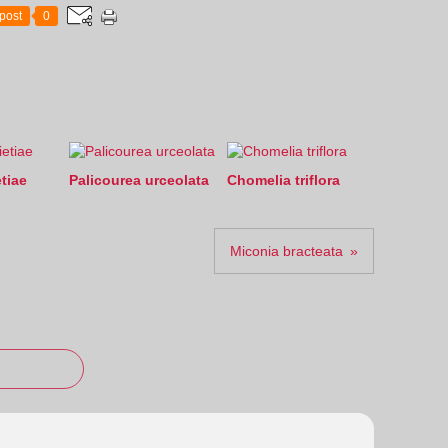
post
0
tiae
Palicourea urceolata
Chomelia triflora
Miconia bracteata