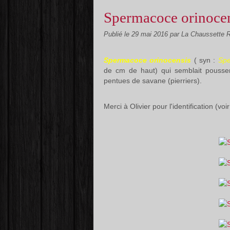
Spermacoce orinoce
Publié le
29 mai 2016
par La Chaussette 
Spermacoce orinocensis
( syn :
Spe
de cm de haut) qui semblait pousser
pentues de savane (pierriers).
Merci à Olivier pour l'identification (vo