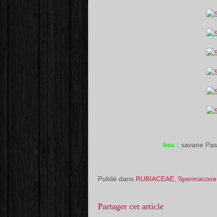
lieu :
savane Pa
Publié dans
RUBIACEAE
,
Spermacoce
Partager cet article