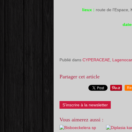
lieux :
route de l'Espace,
date
Publié dans
CYPERACEAE
,
Lagenoca
Partager cet article
Re
S'inscrire à la newsletter
Vous aimerez aussi :