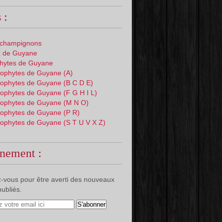
 :
 champignons
 de Guyane
phytes de Guyane
ophytes de Guyane (A)
ophytes de Guyane (B C D E)
ophytes de Guyane (F G H I L)
ophytes de Guyane (M N O)
ophytes de Guyane (P R)
ophytes de Guyane (S T U V X Z)
nement :
-vous pour être averti des nouveaux
publiés.