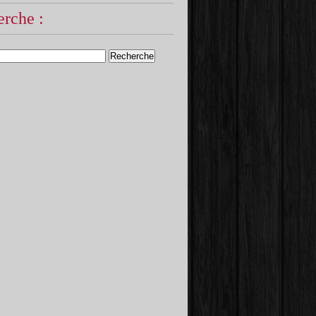
rche :