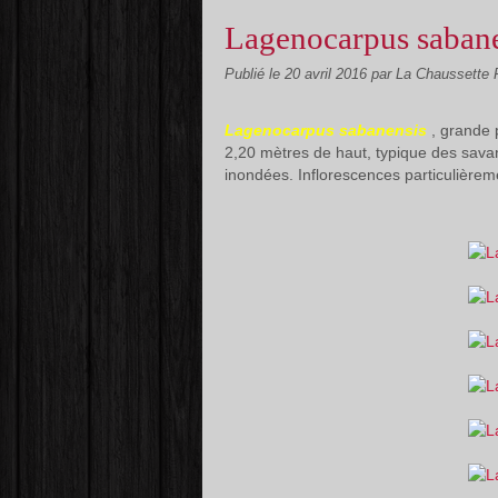
Lagenocarpus saban
Publié le
20 avril 2016
par La Chaussette
Lagenocarpus sabanensis
, grande 
2,20 mètres de haut, typique des sava
inondées. Inflorescences particulièreme