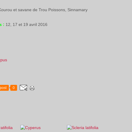
 Kourou et savane de Trou Poissons, Sinnamary
s :
12, 17 et 19 avril 2016
rpus
post
0